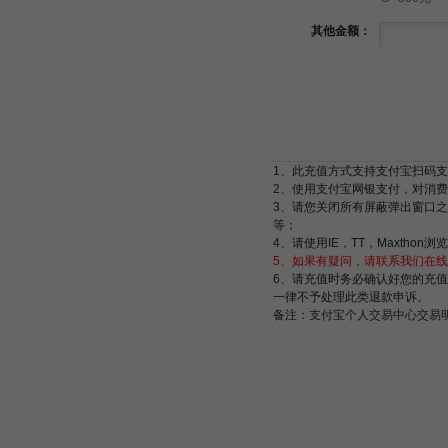
其他金额：
1、此充值方式支持支付宝扫码
2、使用支付宝网银支付，对消
3、请您关闭所有屏蔽弹出窗口之类的功能
等；
4、请使用IE，TT，Maxtho
5、如果有疑问，请联系我们在线客服：
6、请充值时务必确认好您的充
一律不予处理此类退款申诉。
备注：
支付宝个人交易中心交易