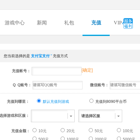
游戏中心
新闻
礼包
充值
VIP
您当前选择的是
支付宝支付
"
充值方式
[
确定
]
充值帐号：
Q Q账号：
微信账号：
充值到哪里：
默认充值到游戏
充值到8090平台币
选择游戏和区服：
充值金额：
10元
20元
50元
100元
500元
1000元
2000元
5000元