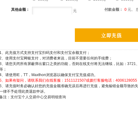
其他金额：
付款金额：
0
元
。 
元
1、此充值方式支持支付宝扫码支付和支付宝余额支付；
2、使用支付宝网银支付，对消费者来说，目前不需要任何的手续费；
3、请您关闭所有屏蔽弹出窗口之类的功能，否则在线支付将无法继续，比如：3721、上网助手、goog
等；
4、请使用IE，TT，Maxthon浏览器以确保支付宝充值成功。
5、如果有疑问，请联系我们在线客服：1511121507或拨打客服电话：4006128055
6、请充值时务必确认好您的充值金额准确无误后再进行充值，避免输错金额导致的
一律不予处理此类退款申诉。
备注：
支付宝个人交易中心交易明细查询