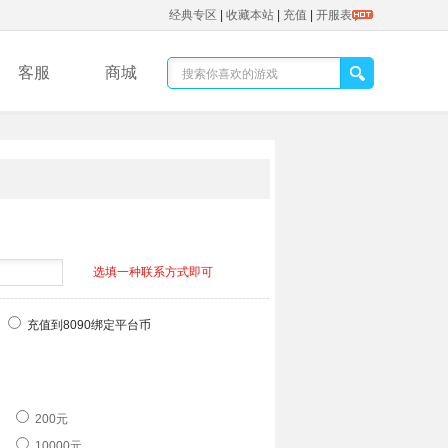
经典专区
|
收藏本站
|
充值
|
开服表
客服
商城
选填一种联系方式即可
充值到8090绑定平台币
200元
10000元